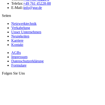
Telefax:
+49 761 45228-88
E-Mail::
info@gur.de
Seiten
Netzwerktechnik
Verkabelung
Unser Unternehmen
Neuigkeiten
Karriere
Kontakt
AGBs
Impressum
Datenschutzerklärung
Formulare
Folgen Sie Uns